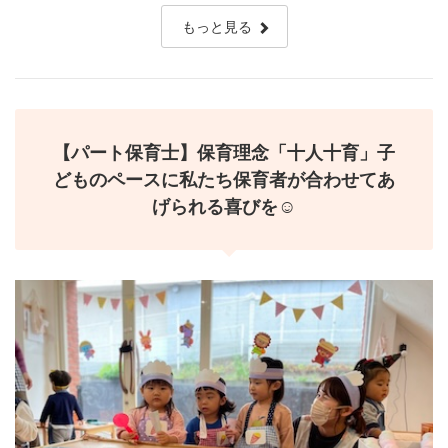
✧20代〜60代の幅広い年代が活躍中！
✧保育室内も職員間も、「ほんわか」「ゆったり」した雰囲気^^
もっと見る
✧保育園実務が未経験の方も安心して働ける職場です☆
✧国の配置基準＋1〜2名を基本とした余裕をもった体制運営
【パート保育士】保育理念「十人十育」子
どものペースに私たち保育者が合わせてあ
げられる喜びを☺️