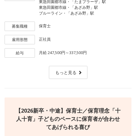
東急田園都市線・「たまプラーザ」駅
このたび、アットホームな園の雰囲気の中で子どもたち一人ひと
東急田園都市線・「あざみ野」駅
りの成長に心で寄り添ってくれる正社員保育士さんを、次年度に
ブルーライン・「あざみ野」駅
向けて新たに募集します。
（2026新卒または中途、未経験可）
保育士
募集職種
✧一人ひとりの園児に寄り添った子ども主体の保育
正社員
雇用形態
✧20代〜60代の幅広い年代が活躍中！
✧保育室内も職員間も、「ほんわか」「ゆったり」した雰囲気^^
月給
247,500円～337,500円
給与
✧保育園実務が未経験の方も安心して働ける職場です☆
✧国の配置基準＋1〜2名を基本とした余裕をもった体制運営
もっと見る
【2026新卒・中途】保育士／保育理念「十
人十育」子どものペースに保育者が合わせ
てあげられる喜び