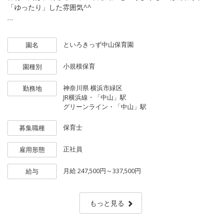
「ゆったり」した雰囲気^^
子どもたち一人ひとりの個性を尊ぶ「十人十育」を保育理念に、
集団を動かすような大人主導の保育に子どもを合わせさせるので
といろきっず中山保育園
園名
はなく、私たちが子ども側に合わせる「子ども一人ひとり主体」
の保育を大切にしています。
小規模保育
園種別
このたび、アットホームな園の雰囲気の中で子どもたち一人ひと
神奈川県
横浜市緑区
勤務地
りの成長に心で寄り添ってくれる正社員保育士さんを、次年度に
JR横浜線・「中山」駅
向けて新たに募集します。
グリーンライン・「中山」駅
（2026新卒または中途、未経験可）
保育士
募集職種
✧一人ひとりの園児に寄り添った子ども主体の保育
✧20代〜60代の幅広い年代が活躍中！
正社員
雇用形態
✧保育室内も職員間も、「ほんわか」「ゆったり」した雰囲気^^
✧保育園実務が未経験の方も安心して働ける職場です☆
月給
247,500円～337,500円
給与
✧国の配置基準＋1〜2名を基本とした余裕をもった体制運営
もっと見る