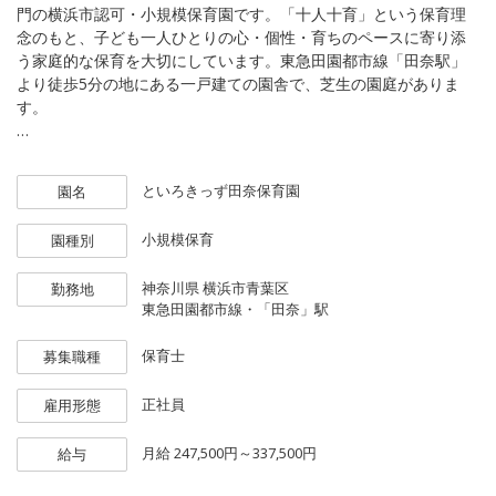
門の横浜市認可・小規模保育園です。「十人十育」という保育理
念のもと、子ども一人ひとりの心・個性・育ちのペースに寄り添
う家庭的な保育を大切にしています。東急田園都市線「田奈駅」
より徒歩5分の地にある一戸建ての園舎で、芝生の園庭がありま
す。
保育室内は、明るくワイワイ元気に!というよりも 「ほんわか」
「ゆったり」した雰囲気^^
といろきっず田奈保育園
園名
小規模保育ですが園児が安全にあそべる園庭もあります☆
小規模保育
園種別
子どもたち一人ひとりの個性を尊ぶ「十人十育」を保育理念に、
集団を動かすような大人主導の保育に子どもを合わせさせるので
神奈川県
横浜市青葉区
勤務地
はなく、私たちが子ども側に合わせる「子ども一人ひとり主体」
東急田園都市線・「田奈」駅
の保育を大切にしています。
保育士
募集職種
このたび、アットホームな園の雰囲気の中で子どもたち一人ひと
りの成長に心で寄り添ってくれる正社員保育士さんを、次年度に
正社員
雇用形態
向けて新たに募集します。
（2026新卒または中途、未経験可）
月給
247,500円～337,500円
給与
✧一人ひとりの園児に寄り添った子ども主体の保育