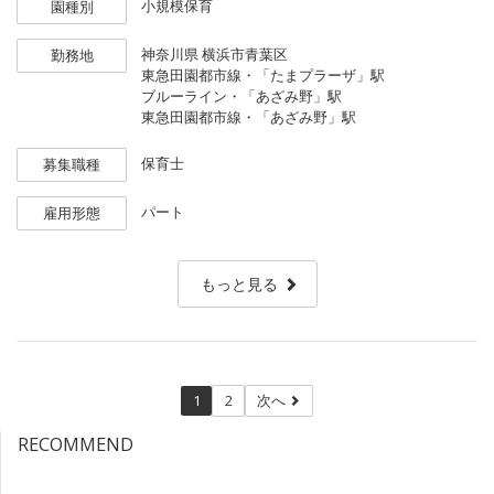
小規模保育
園種別
はなく、私たちが子ども側に合わせる「子ども一人ひとり主体」
の保育を大切にしています。
神奈川県
横浜市青葉区
勤務地
東急田園都市線・「たまプラーザ」駅
アットホームな園の雰囲気の中で、子どもたち一人ひとりの成長
ブルーライン・「あざみ野」駅
に心で寄り添ってくれるパートの保育士さんを募集します。
東急田園都市線・「あざみ野」駅
✧一人ひとりの園児に寄り添った子ども主体の保育
保育士
募集職種
✧20代〜60代の幅広い年代が活躍中！
✧保育室内も職員間も、「ほんわか」「ゆったり」した雰囲気^^
パート
雇用形態
✧保育園実務が未経験の方も安心して働ける職場です☆
✧国の配置基準＋1〜2名を基本とした余裕をもった体制運営
もっと見る
1
2
次へ
RECOMMEND