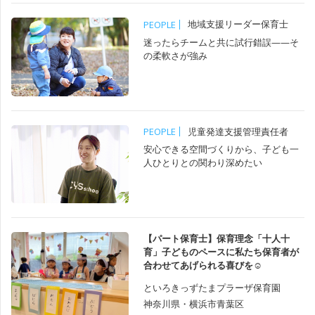
地域支援リーダー保育士
PEOPLE
迷ったらチームと共に試行錯誤——そ
の柔軟さが強み
児童発達支援管理責任者
PEOPLE
安心できる空間づくりから、子ども一
人ひとりとの関わり深めたい
【パート保育士】保育理念「十人十
育」子どものペースに私たち保育者が
合わせてあげられる喜びを☺️
といろきっずたまプラーザ保育園
神奈川県・横浜市青葉区