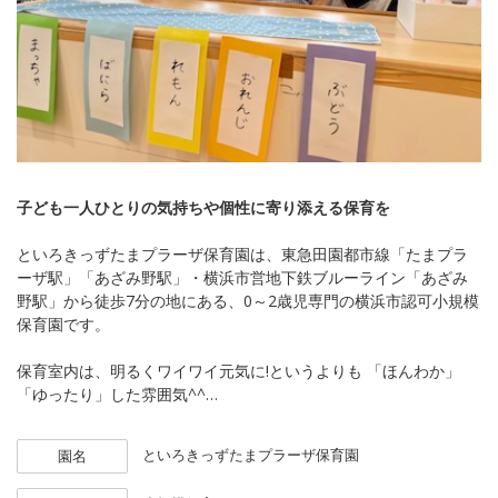
子ども一人ひとりの気持ちや個性に寄り添える保育を
といろきっずたまプラーザ保育園は、東急田園都市線「たまプラ
ーザ駅」「あざみ野駅」・横浜市営地下鉄ブルーライン「あざみ
野駅」から徒歩7分の地にある、0～2歳児専門の横浜市認可小規模
保育園です。
保育室内は、明るくワイワイ元気に!というよりも 「ほんわか」
「ゆったり」した雰囲気^^
小規模保育ですが園児が安全にあそべる園庭もあります☆
といろきっずたまプラーザ保育園
園名
子どもたち一人ひとりの個性を尊ぶ「十人十育」を保育理念に、
集団を動かすような大人主導の保育に子どもを合わせさせるので