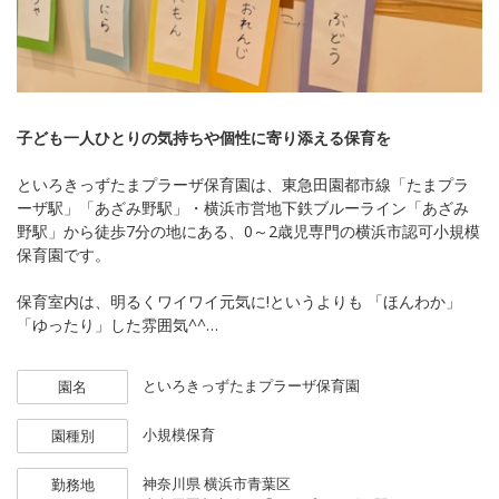
子ども一人ひとりの気持ちや個性に寄り添える保育を
といろきっずたまプラーザ保育園は、東急田園都市線「たまプラ
ーザ駅」「あざみ野駅」・横浜市営地下鉄ブルーライン「あざみ
野駅」から徒歩7分の地にある、0～2歳児専門の横浜市認可小規模
保育園です。
保育室内は、明るくワイワイ元気に!というよりも 「ほんわか」
「ゆったり」した雰囲気^^
小規模保育ですが園児が安全にあそべる園庭もあります☆
といろきっずたまプラーザ保育園
園名
子どもたち一人ひとりの個性を尊ぶ「十人十育」を保育理念に、
集団を動かすような大人主導の保育に子どもを合わせさせるので
小規模保育
園種別
はなく、私たちが子ども側に合わせる「子ども一人ひとり主体」
の保育を大切にしています。
神奈川県
横浜市青葉区
勤務地