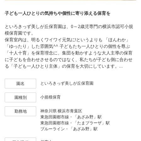
子ども一人ひとりの気持ちや個性に寄り添える保育を
といろきっず美しが丘保育園は、0～2歳児専門の横浜市認可小規
模保育園です。
保育室内は、明るくワイワイ元気に!というよりも 「ほんわか」
「ゆったり」した雰囲気^^ 子どもたち一人ひとりの個性を尊ぶ
「十人十育」を保育理念に、集団を動かすような大人主導の保育
に子どもを合わせさせるのではなく、私たちが子ども側に合わせ
る「子ども一人ひとり主体」の保育を大切にしています。
このたび、アットホームな園の雰囲気の中で子どもたち一人ひと
といろきっず美しが丘保育園
園名
りの成長に心で寄り添ってくれる正社員保育士さんを、次年度に
向けて新たに募集します。
小規模保育
園種別
（2026新卒または中途、未経験可）
神奈川県
横浜市青葉区
勤務地
✧一人ひとりの園児に寄り添った子ども主体の保育
東急田園都市線・「あざみ野」駅
✧20代〜60代の幅広い年代が活躍中！
東急田園都市線・「たまプラーザ」駅
✧保育室内も職員間も、「ほんわか」「ゆったり」した雰囲気^^
ブルーライン・「あざみ野」駅
✧保育園実務が未経験の方も安心して働ける職場です☆
✧国の配置基準＋1〜2名を基本とした余裕をもった体制運営